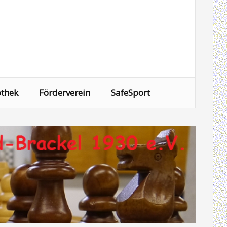
othek
Förderverein
SafeSport