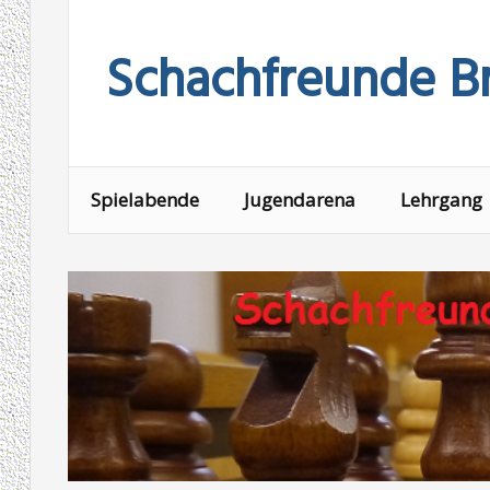
Skip
to
Schachfreunde Br
content
Spielabende
Jugendarena
Lehrgang