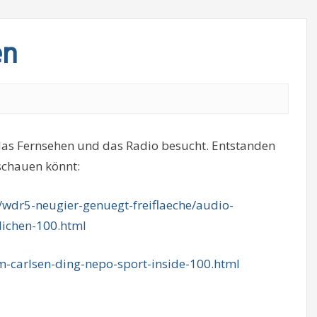
en
das Fernsehen und das Radio besucht. Entstanden
-schauen könnt:
wdr5-neugier-genuegt-freiflaeche/audio-
lichen-100.html
-carlsen-ding-nepo-sport-inside-100.html