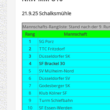
21.9.25 Schalksmühle
Mannschafts-Rangliste: Stand nach der 9. R
Rang
Mannschaft
1
SG Porz
2
TTC Fritzdorf
3
Düsseldorfer SK
4
SF Brackel 30
5
SV Mülheim-Nord
6
Düsseldorfer SV
7
Godesberger SK
8
Klub Kölner SF
9
Turm Schiefbahn
10
SF Essen-Werden