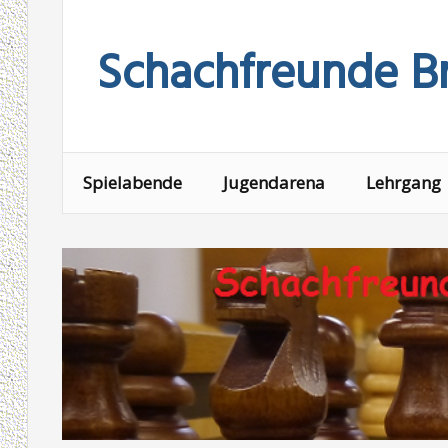
Skip
to
Schachfreunde Br
content
Spielabende
Jugendarena
Lehrgang