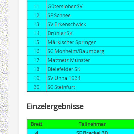
11
Gütersloher SV
12
SF Schnee
13
SV Erkenschwick
14
Brühler SK
15
Märkischer Springer
16
SC Monheim/Baumberg
17
Mattnetz Münster
18
Bielefelder SK
19
SV Unna 1924
20
SC Steinfurt
Einzelergebnisse
Brett
Teilnehmer
4
SF Brackel 30