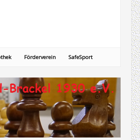
othek
Förderverein
SafeSport