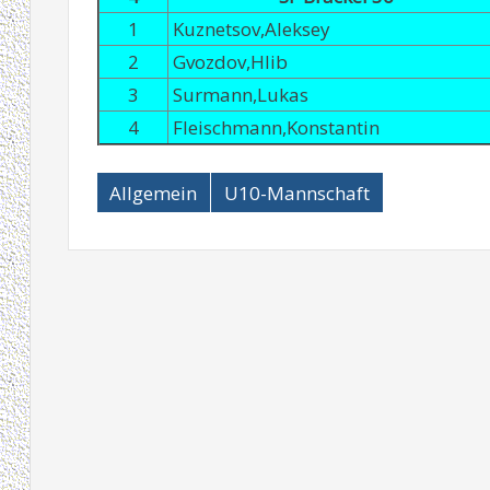
1
Kuznetsov,Aleksey
2
Gvozdov,Hlib
3
Surmann,Lukas
4
Fleischmann,Konstantin
Allgemein
U10-Mannschaft