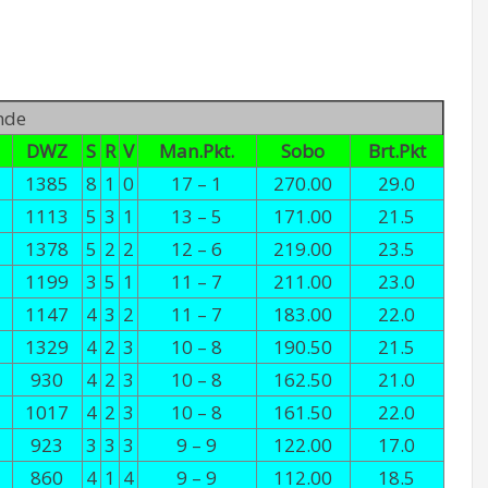
unde
DWZ
S
R
V
Man.Pkt.
Sobo
Brt.Pkt
1385
8
1
0
17 – 1
270.00
29.0
1113
5
3
1
13 – 5
171.00
21.5
1378
5
2
2
12 – 6
219.00
23.5
1199
3
5
1
11 – 7
211.00
23.0
1147
4
3
2
11 – 7
183.00
22.0
1329
4
2
3
10 – 8
190.50
21.5
930
4
2
3
10 – 8
162.50
21.0
1017
4
2
3
10 – 8
161.50
22.0
923
3
3
3
9 – 9
122.00
17.0
860
4
1
4
9 – 9
112.00
18.5