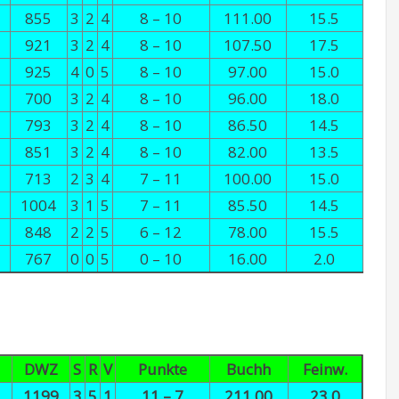
855
3
2
4
8 – 10
111.00
15.5
921
3
2
4
8 – 10
107.50
17.5
925
4
0
5
8 – 10
97.00
15.0
700
3
2
4
8 – 10
96.00
18.0
793
3
2
4
8 – 10
86.50
14.5
851
3
2
4
8 – 10
82.00
13.5
713
2
3
4
7 – 11
100.00
15.0
1004
3
1
5
7 – 11
85.50
14.5
848
2
2
5
6 – 12
78.00
15.5
767
0
0
5
0 – 10
16.00
2.0
DWZ
S
R
V
Punkte
Buchh
Feinw.
1199
3
5
1
11 – 7
211.00
23.0