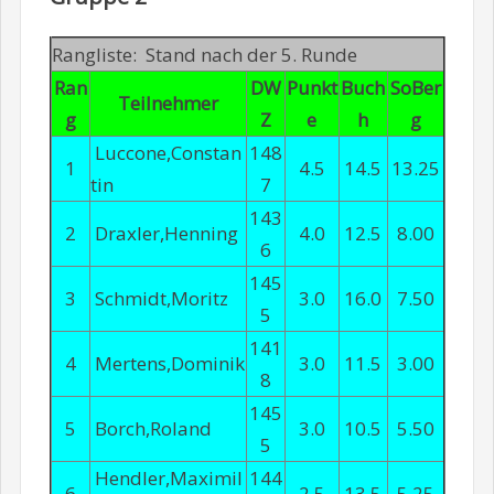
Rangliste: Stand nach der 5. Runde
Ran
DW
Punkt
Buch
SoBer
Teilnehmer
g
Z
e
h
g
Luccone,Constan
148
1
4.5
14.5
13.25
tin
7
143
2
Draxler,Henning
4.0
12.5
8.00
6
145
3
Schmidt,Moritz
3.0
16.0
7.50
5
141
4
Mertens,Dominik
3.0
11.5
3.00
8
145
5
Borch,Roland
3.0
10.5
5.50
5
Hendler,Maximil
144
6
2.5
13.5
5.25