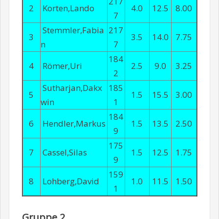
217
2
Korten,Lando
4.0
12.5
8.00
7
Stemmler,Fabia
217
3
3.5
14.0
7.75
n
7
184
4
Römer,Uri
2.5
9.0
3.25
2
Sutharjan,Dakx
185
5
1.5
15.5
3.00
win
1
184
6
Hendler,Markus
1.5
13.5
2.50
9
175
7
Cassel,Silas
1.5
12.5
1.75
9
159
8
Lohberg,David
1.0
11.5
1.50
1
Gruppe 2