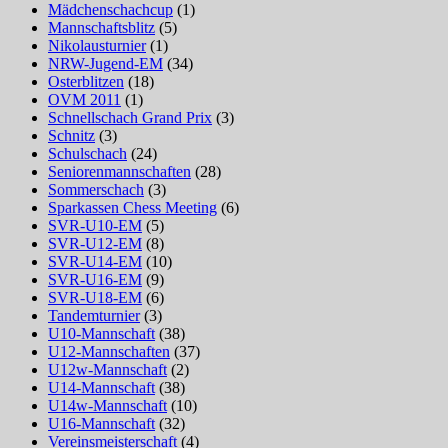
Mädchenschachcup
(1)
Mannschaftsblitz
(5)
Nikolausturnier
(1)
NRW-Jugend-EM
(34)
Osterblitzen
(18)
OVM 2011
(1)
Schnellschach Grand Prix
(3)
Schnitz
(3)
Schulschach
(24)
Seniorenmannschaften
(28)
Sommerschach
(3)
Sparkassen Chess Meeting
(6)
SVR-U10-EM
(5)
SVR-U12-EM
(8)
SVR-U14-EM
(10)
SVR-U16-EM
(9)
SVR-U18-EM
(6)
Tandemturnier
(3)
U10-Mannschaft
(38)
U12-Mannschaften
(37)
U12w-Mannschaft
(2)
U14-Mannschaft
(38)
U14w-Mannschaft
(10)
U16-Mannschaft
(32)
Vereinsmeisterschaft
(4)