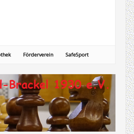
othek
Förderverein
SafeSport