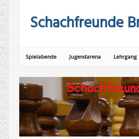
Skip
to
Schachfreunde Br
content
Spielabende
Jugendarena
Lehrgang