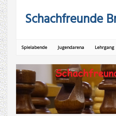
Skip
to
Schachfreunde Br
content
Spielabende
Jugendarena
Lehrgang