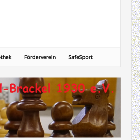
othek
Förderverein
SafeSport