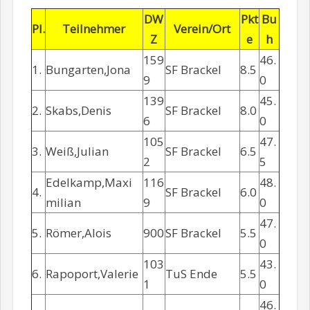
DW
Pkt
Bu
Pl.
Teilnehmer
Verein/Ort
Z
e
h
159
46.
1.
Bungarten,Jona
SF Brackel
8.5
9
0
139
45.
2.
Skabs,Denis
SF Brackel
8.0
6
0
105
47.
3.
Weiß,Julian
SF Brackel
6.5
2
5
Edelkamp,Maxi
116
48.
4.
SF Brackel
6.0
milian
9
0
47.
5.
Römer,Alois
900
SF Brackel
5.5
0
103
43.
6.
Rapoport,Valerie
TuS Ende
5.5
1
0
46.