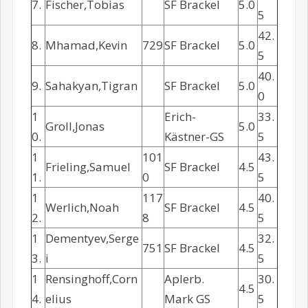
7.
Fischer,Tobias
SF Brackel
5.0
5
42.
8.
Mhamad,Kevin
729
SF Brackel
5.0
5
40.
9.
Sahakyan,Tigran
SF Brackel
5.0
0
1
Erich-
33.
Groll,Jonas
5.0
0.
Kästner-GS
5
1
101
43.
Frieling,Samuel
SF Brackel
4.5
1.
0
5
1
117
40.
Werlich,Noah
SF Brackel
4.5
2.
8
5
1
Dementyev,Serge
32.
751
SF Brackel
4.5
3.
i
5
1
Rensinghoff,Corn
Aplerb.
30.
4.5
4.
elius
Mark GS
5