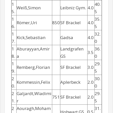
1
40.
Weiß,Simon
Leibniz Gym.
4.0
5.
5
1
35.
Römer,Uri
850
SF Brackel
4.0
6.
5
1
32.
Kick,Sebastian
Gadsa
4.0
7.
0
1
Aburayyan,Amir
Landgrafen
36.
3.5
8.
a
GS
0
1
29.
Remberg,Florian
SF Brackel
3.0
9.
5
2
30.
Kommessin,Felix
Aplerbeck
2.0
0.
0
2
Galjardt,Wladimi
29.
751
SF Brackel
2.0
1.
r
5
2
Aouragh,Moham
31.
Hohwart GS
0.5