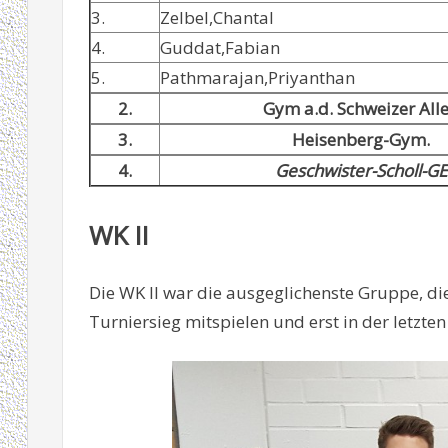
3.
Zelbel,Chantal
4.
Guddat,Fabian
5.
Pathmarajan,Priyanthan
2.
Gym a.d. Schweizer All
3.
Heisenberg-Gym.
4.
Geschwister-Scholl-GE
WK II
Die WK II war die ausgeglichenste Gruppe, d
Turniersieg mitspielen und erst in der letzte