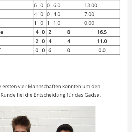
6
0
0
6.0
13.00
4
0
0
4.0
7.00
1
0
1
1.0
0.00
ee
4
0
2
8
16.5
2
0
4
4
11.0
0
0
6
0
0.0
ie ersten vier Mannschaften konnten um den
n Runde fiel die Entscheidung für das Gadsa.