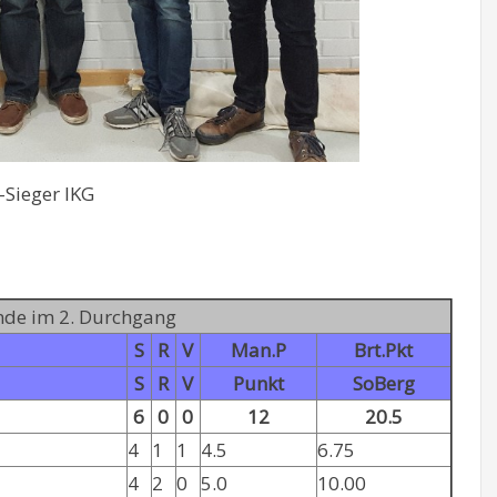
-Sieger IKG
unde im 2. Durchgang
S
R
V
Man.P
Brt.Pkt
S
R
V
Punkt
SoBerg
6
0
0
12
20.5
4
1
1
4.5
6.75
4
2
0
5.0
10.00