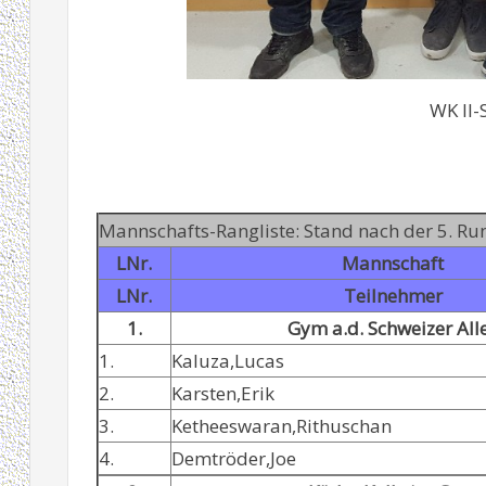
WK II-
Mannschafts-Rangliste: Stand nach der 5. Ru
LNr.
Mannschaft
LNr.
Teilnehmer
1.
Gym a.d. Schweizer All
1.
Kaluza,Lucas
2.
Karsten,Erik
3.
Ketheeswaran,Rithuschan
4.
Demtröder,Joe