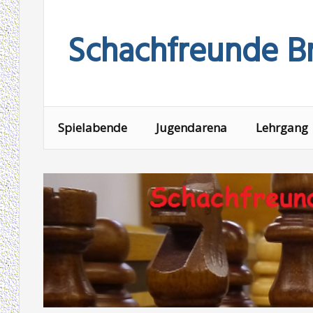
Skip
to
Schachfreunde Br
content
Spielabende
Jugendarena
Lehrgang