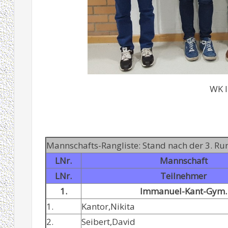
WK I
Mannschafts-Rangliste: Stand nach der 3. R
LNr.
Mannschaft
LNr.
Teilnehmer
1.
Immanuel-Kant-Gym.
1.
Kantor,Nikita
2.
Seibert,David