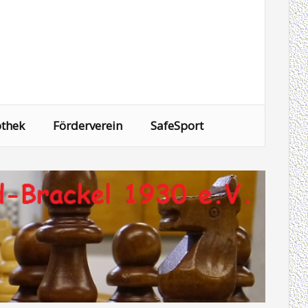
othek
Förderverein
SafeSport