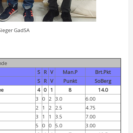
Sieger GadSA
nde
S
R
V
Man.P
Brt.Pkt
S
R
V
Punkt
SoBerg
ee
4
0
1
8
14.0
3
0
2
3.0
6.00
2
1
2
2.5
4.75
3
1
1
3.5
7.00
5
0
0
5.0
3.00