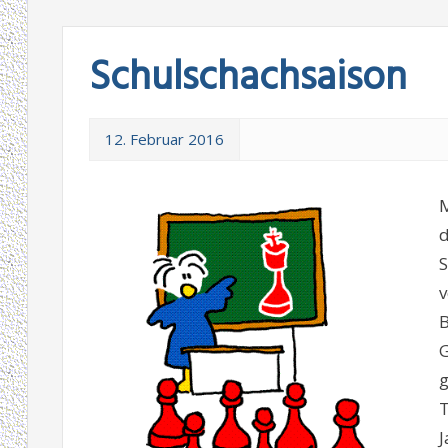
Schulschachsaison
12. Februar 2016
M
d
S
v
B
G
g
T
J