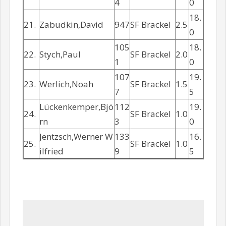
4
0
18.
21.
Zabudkin,David
947
SF Brackel
2.5
0
105
18.
22.
Stych,Paul
SF Brackel
2.0
1
0
107
19.
23.
Werlich,Noah
SF Brackel
1.5
7
5
Lückenkemper,Bjö
112
19.
24.
SF Brackel
1.0
rn
3
0
Jentzsch,Werner W
133
16.
25.
SF Brackel
1.0
ilfried
9
5