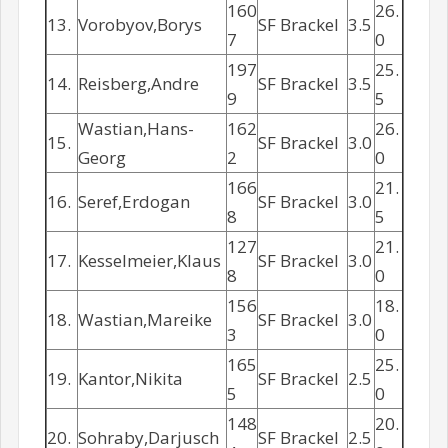
160
26.
13.
Vorobyov,Borys
SF Brackel
3.5
7
0
197
25.
14.
Reisberg,Andre
SF Brackel
3.5
9
5
Wastian,Hans-
162
26.
15.
SF Brackel
3.0
Georg
2
0
166
21.
16.
Seref,Erdogan
SF Brackel
3.0
8
5
127
21.
17.
Kesselmeier,Klaus
SF Brackel
3.0
8
0
156
18.
18.
Wastian,Mareike
SF Brackel
3.0
3
0
165
25.
19.
Kantor,Nikita
SF Brackel
2.5
5
0
148
20.
20.
Sohraby,Darjusch
SF Brackel
2.5