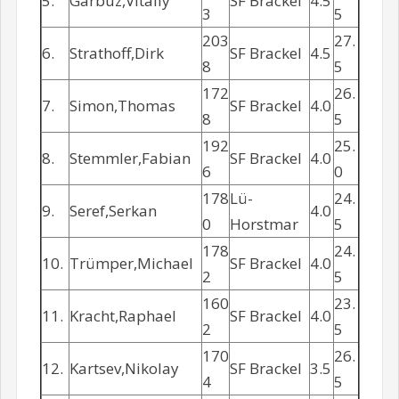
5.
Garbuz,Vitaliy
SF Brackel
4.5
3
5
203
27.
6.
Strathoff,Dirk
SF Brackel
4.5
8
5
172
26.
7.
Simon,Thomas
SF Brackel
4.0
8
5
192
25.
8.
Stemmler,Fabian
SF Brackel
4.0
6
0
178
Lü-
24.
9.
Seref,Serkan
4.0
0
Horstmar
5
178
24.
10.
Trümper,Michael
SF Brackel
4.0
2
5
160
23.
11.
Kracht,Raphael
SF Brackel
4.0
2
5
170
26.
12.
Kartsev,Nikolay
SF Brackel
3.5
4
5