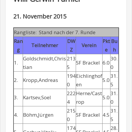
21. November 2015
Rangliste: Stand nach der 7. Runde
Ran
DW
Pkt
Bu
Teilnehmer
Verein
g
Z
e
h
Goldschmidt,Chris
213
30.
1.
SF Brackel
6.0
tian
5
0
194
Eichlinghof
31.
2.
Kropp,Andreas
5.0
0
en
5
222
Herne/Cast
31.
3.
Kartsev,Soel
5.0
4
rop
0
215
31.
4.
Böhm,Jürgen
SF Brackel
4.5
0
5
174
28.