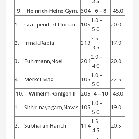
3.5
9.
Heinrich-Heine-Gym.
3
0
4
6 – 8
45.0
1.0 –
1.
Grappendorf,Florian
1
0
5
20.0
5.0
2.5 –
2.
Irmak,Rabia
2
1
3
17.0
3.5
2.0 –
3.
Fuhrmann,Noel
2
0
4
20.0
4.0
1.0 –
4.
Merkel,Max
1
0
5
22.5
5.0
10.
Wilhelm-Röntgen II
2
0
5
4 – 10
43.0
1.0 –
1.
Sithirinayagam,Navas
1
0
5
19.0
5.0
1.5 –
2.
Subharan,Harich
1
1
4
20.5
4.5