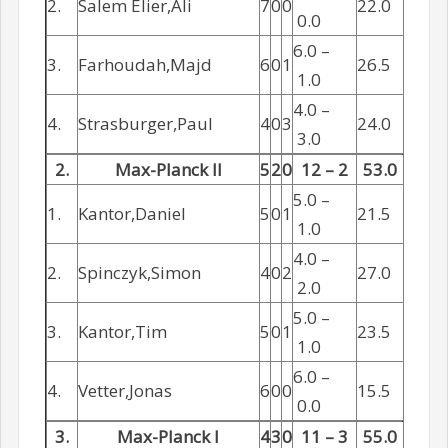
2.
Salem Elier,Ali
7
0
0
22.0
0.0
6.0 –
3.
Farhoudah,Majd
6
0
1
26.5
1.0
4.0 –
4.
Strasburger,Paul
4
0
3
24.0
3.0
2.
Max-Planck II
5
2
0
12 – 2
53.0
5.0 –
1.
Kantor,Daniel
5
0
1
21.5
1.0
4.0 –
2.
Spinczyk,Simon
4
0
2
27.0
2.0
5.0 –
3.
Kantor,Tim
5
0
1
23.5
1.0
6.0 –
4.
Vetter,Jonas
6
0
0
15.5
0.0
3.
Max-Planck I
4
3
0
11 – 3
55.0