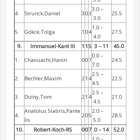
3.0 –
4.
Strunck,Daniel
3
0
3
25.5
3.0
1.0 –
5.
Gökce,Tolga
1
0
4
27.5
4.0
9.
Immanuel-Kant III
1
1
5
3 – 11
45.0
0.0 –
1.
Chaouachi,Hanin
0
0
7
24.5
7.0
2.5 –
2.
Bechler,Maxim
2
1
4
22.5
4.5
2.5 –
3.
Dolny,Tom
2
1
4
21.0
4.5
Anatolus Siatiris,Pante
2.0 –
4.
2
0
5
28.5
lis
5.0
10.
Robert-Koch-RS
0
0
7
0 – 14
52.0
1.0 –