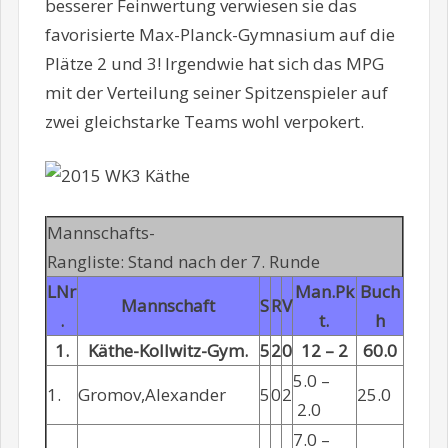
besserer Feinwertung verwiesen sie das
favorisierte Max-Planck-Gymnasium auf die
Plätze 2 und 3! Irgendwie hat sich das MPG
mit der Verteilung seiner Spitzenspieler auf
zwei gleichstarke Teams wohl verpokert.
Mannschafts-
Rangliste: Stand nach der 7. Runde
LNr
Man.Pk
Buch
Mannschaft
S
R
V
.
t.
h
1.
Käthe-Kollwitz-Gym.
5
2
0
12 – 2
60.0
5.0 –
1.
Gromov,Alexander
5
0
2
25.0
2.0
7.0 –