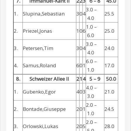
7.
Immanuel-Kant II
2
2
3
6 – 8
45.0
3.0 –
1.
Slupina,Sebastian
3
0
4
25.5
4.0
1.0 –
2.
Priezel,Jonas
1
0
6
25.0
6.0
3.0 –
3.
Petersen,Tim
3
0
4
24.0
4.0
6.0 –
4.
Samus,Roland
6
0
1
17.0
1.0
8.
Schweizer Allee II
2
1
4
5 – 9
50.0
4.0 –
1.
Gubenko,Egor
4
0
3
21.0
3.0
2.0 –
2.
Bontade,Giuseppe
2
0
1
24.5
1.0
2.0 –
3.
Orlowski,Lukas
2
0
5
28.0
5.0