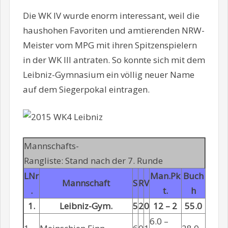
Die WK IV wurde enorm interessant, weil die
haushohen Favoriten und amtierenden NRW-
Meister vom MPG mit ihren Spitzenspielern
in der WK III antraten. So konnte sich mit dem
Leibniz-Gymnasium ein völlig neuer Name
auf dem Siegerpokal eintragen.
Mannschafts-
Rangliste: Stand nach der 7. Runde
LNr
Man.Pk
Buch
Mannschaft
S
R
V
.
t.
h
1.
Leibniz-Gym.
5
2
0
12 – 2
55.0
6.0 –