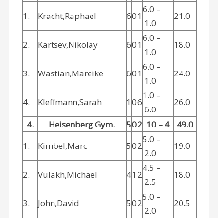
6.0 –
1.
Kracht,Raphael
6
0
1
21.0
1.0
6.0 –
2.
Kartsev,Nikolay
6
0
1
18.0
1.0
6.0 –
3.
Wastian,Mareike
6
0
1
24.0
1.0
1.0 –
4.
Kleffmann,Sarah
1
0
6
26.0
6.0
4.
Heisenberg Gym.
5
0
2
10 – 4
49.0
5.0 –
1.
Kimbel,Marc
5
0
2
19.0
2.0
4.5 –
2.
Vulakh,Michael
4
1
2
18.0
2.5
5.0 –
3.
John,David
5
0
2
20.5
2.0