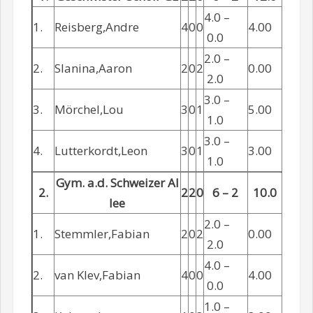
4.0 –
1.
Reisberg,Andre
4
0
0
4.00
0.0
2.0 –
2.
Slanina,Aaron
2
0
2
0.00
2.0
3.0 –
3.
Mörchel,Lou
3
0
1
5.00
1.0
3.0 –
4.
Lutterkordt,Leon
3
0
1
3.00
1.0
Gym. a.d. Schweizer Al
2.
2
2
0
6 – 2
10.0
lee
2.0 –
1.
Stemmler,Fabian
2
0
2
0.00
2.0
4.0 –
2.
van Klev,Fabian
4
0
0
4.00
0.0
1.0 –