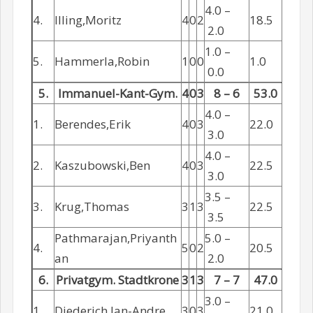
4.0 –
4.
Illing,Moritz
4
0
2
18.5
2.0
1.0 –
5.
Hammerla,Robin
1
0
0
1.0
0.0
5.
Immanuel-Kant-Gym.
4
0
3
8 – 6
53.0
4.0 –
1.
Berendes,Erik
4
0
3
22.0
3.0
4.0 –
2.
Kaszubowski,Ben
4
0
3
22.5
3.0
3.5 –
3.
Krug,Thomas
3
1
3
22.5
3.5
Pathmarajan,Priyanth
5.0 –
4.
5
0
2
20.5
an
2.0
6.
Privatgym. Stadtkrone
3
1
3
7 – 7
47.0
3.0 –
1.
Diederich,Jan-Andre
3
0
3
21.0