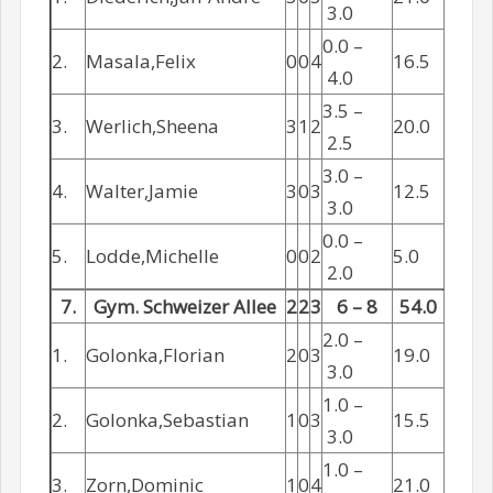
3.0
0.0 –
2.
Masala,Felix
0
0
4
16.5
4.0
3.5 –
3.
Werlich,Sheena
3
1
2
20.0
2.5
3.0 –
4.
Walter,Jamie
3
0
3
12.5
3.0
0.0 –
5.
Lodde,Michelle
0
0
2
5.0
2.0
7.
Gym. Schweizer Allee
2
2
3
6 – 8
54.0
2.0 –
1.
Golonka,Florian
2
0
3
19.0
3.0
1.0 –
2.
Golonka,Sebastian
1
0
3
15.5
3.0
1.0 –
3.
Zorn,Dominic
1
0
4
21.0