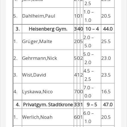
2.5
1.0 –
5.
Dahlheim,Paul
1
0
1
20.5
1.0
3.
Heisenberg Gym.
3
4
0
10 – 4
44.0
2.0 –
1.
Grüger,Malte
2
0
5
25.5
5.0
5.0 –
2.
Gehrmann,Nick
5
0
2
23.0
2.0
4.5 –
3.
Wist,David
4
1
2
23.5
2.5
7.0 –
4.
Lyskawa,Nico
7
0
0
16.5
0.0
4.
Privatgym. Stadtkrone
3
3
1
9 – 5
47.0
6.0 –
1.
Werlich,Noah
6
0
1
20.5
1.0