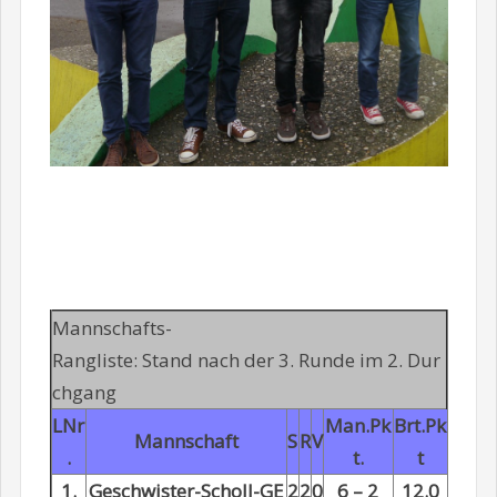
Mannschafts-
Rangliste: Stand nach der 3. Runde im 2. Dur
chgang
LNr
Man.Pk
Brt.Pk
Mannschaft
S
R
V
.
t.
t
1.
Geschwister-Scholl-GE
2
2
0
6 – 2
12.0