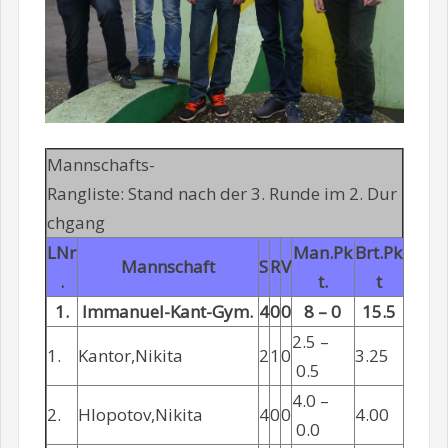
Mannschafts-
Rangliste: Stand nach der 3. Runde im 2. Dur
chgang
LNr
Man.Pk
Brt.Pk
Mannschaft
S
R
V
.
t.
t
1.
Immanuel-Kant-Gym.
4
0
0
8 – 0
15.5
2.5 –
1.
Kantor,Nikita
2
1
0
3.25
0.5
4.0 –
2.
Hlopotov,Nikita
4
0
0
4.00
0.0