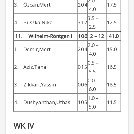
2.0 –
3.
Özcan,Mert
2
0
4
17.5
4.0
3.5 –
4.
Buszka,Niko
3
1
2
12.5
2.5
11.
Wilhelm-Röntgen I
1
0
6
2 – 12
41.0
2.0 –
1.
Demir,Mert
2
0
4
15.0
4.0
0.5 –
2.
Aziz,Taha
0
1
5
16.5
5.5
0.0 –
3.
Zikkari,Yassin
0
0
6
18.5
6.0
1.0 –
4.
Dushyanthan,Uthas
1
0
5
11.5
5.0
WK IV