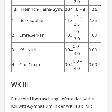
2.0
3.
Heinrich-Heine-Gym.
0
0
4
0 – 8
2.5
1.5 –
1.
Bork,Sophie
1
1
2
2.25
2.5
1.0 –
2.
Emre,Serkan
1
0
3
1.00
3.0
0.0 –
3.
Köz,Nuri
0
0
4
0.00
4.0
0.0 –
4.
Gün,Cihan
0
0
4
0.00
4.0
WK III
Ein echte Überraschung lieferte das Käthe-
Kollwitz-Gymnasium in der WK III ab. Mit