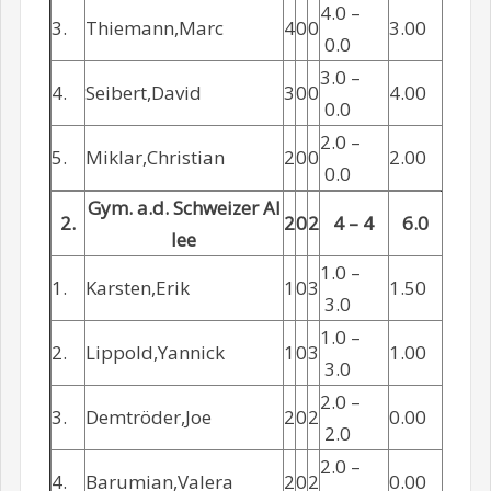
4.0 –
3.
Thiemann,Marc
4
0
0
3.00
0.0
3.0 –
4.
Seibert,David
3
0
0
4.00
0.0
2.0 –
5.
Miklar,Christian
2
0
0
2.00
0.0
Gym. a.d. Schweizer Al
2.
2
0
2
4 – 4
6.0
lee
1.0 –
1.
Karsten,Erik
1
0
3
1.50
3.0
1.0 –
2.
Lippold,Yannick
1
0
3
1.00
3.0
2.0 –
3.
Demtröder,Joe
2
0
2
0.00
2.0
2.0 –
4.
Barumian,Valera
2
0
2
0.00