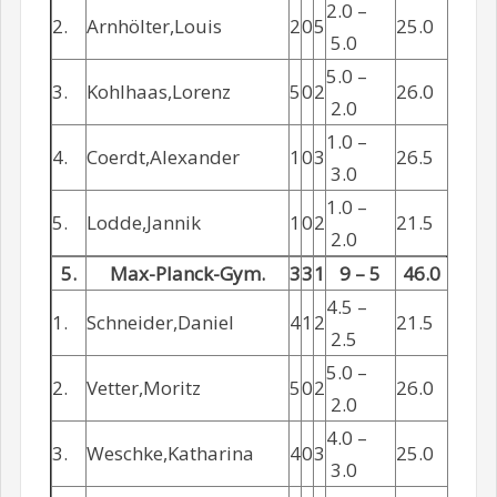
2.0 –
2.
Arnhölter,Louis
2
0
5
25.0
5.0
5.0 –
3.
Kohlhaas,Lorenz
5
0
2
26.0
2.0
1.0 –
4.
Coerdt,Alexander
1
0
3
26.5
3.0
1.0 –
5.
Lodde,Jannik
1
0
2
21.5
2.0
5.
Max-Planck-Gym.
3
3
1
9 – 5
46.0
4.5 –
1.
Schneider,Daniel
4
1
2
21.5
2.5
5.0 –
2.
Vetter,Moritz
5
0
2
26.0
2.0
4.0 –
3.
Weschke,Katharina
4
0
3
25.0
3.0