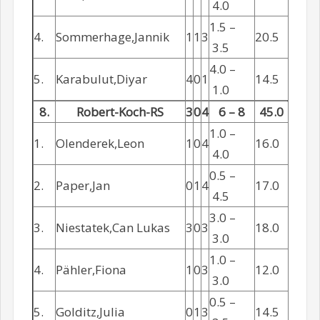
4.0
1.5 –
4.
Sommerhage,Jannik
1
1
3
20.5
3.5
4.0 –
5.
Karabulut,Diyar
4
0
1
14.5
1.0
8.
Robert-Koch-RS
3
0
4
6 – 8
45.0
1.0 –
1.
Olenderek,Leon
1
0
4
16.0
4.0
0.5 –
2.
Paper,Jan
0
1
4
17.0
4.5
3.0 –
3.
Niestatek,Can Lukas
3
0
3
18.0
3.0
1.0 –
4.
Pähler,Fiona
1
0
3
12.0
3.0
0.5 –
5.
Golditz,Julia
0
1
3
14.5