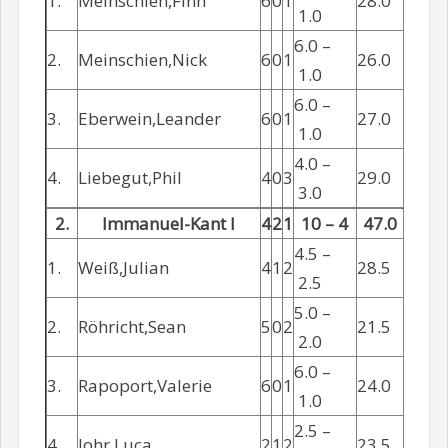
1.
Meinschien,Finn
6
0
1
28.0
1.0
6.0 –
2.
Meinschien,Nick
6
0
1
26.0
1.0
6.0 –
3.
Eberwein,Leander
6
0
1
27.0
1.0
4.0 –
4.
Liebegut,Phil
4
0
3
29.0
3.0
2.
Immanuel-Kant I
4
2
1
10 – 4
47.0
4.5 –
1.
Weiß,Julian
4
1
2
28.5
2.5
5.0 –
2.
Röhricht,Sean
5
0
2
21.5
2.0
6.0 –
3.
Rapoport,Valerie
6
0
1
24.0
1.0
2.5 –
4.
Johr,Luca
2
1
2
23.5