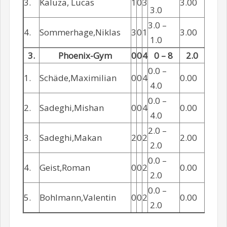
3.
Kaluza, Lucas
1
0
3
3.00
3.0
3.0 –
4.
Sommerhage,Niklas
3
0
1
3.00
1.0
3.
Phoenix-Gym
0
0
4
0 – 8
2.0
0.0 –
1.
Schäde,Maximilian
0
0
4
0.00
4.0
0.0 –
2.
Sadeghi,Mishan
0
0
4
0.00
4.0
2.0 –
3.
Sadeghi,Makan
2
0
2
2.00
2.0
0.0 –
4.
Geist,Roman
0
0
2
0.00
2.0
0.0 –
5.
Bohlmann,Valentin
0
0
2
0.00
2.0