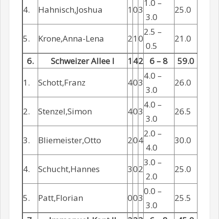
1.0 –
4.
Hahnisch,Joshua
1
0
3
25.0
3.0
2.5 –
5.
Krone,Anna-Lena
2
1
0
21.0
0.5
6.
Schweizer Allee I
1
4
2
6 – 8
59.0
4.0 –
1.
Schott,Franz
4
0
3
26.0
3.0
4.0 –
2.
Stenzel,Simon
4
0
3
26.5
3.0
2.0 –
3.
Bliemeister,Otto
2
0
4
30.0
4.0
3.0 –
4.
Schucht,Hannes
3
0
2
25.0
2.0
0.0 –
5.
Patt,Florian
0
0
3
25.5
3.0