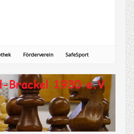
othek
Förderverein
SafeSport