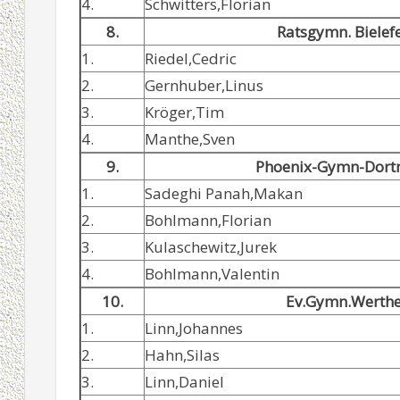
4.
Schwitters,Florian
8.
Ratsgymn. Bielef
1.
Riedel,Cedric
2.
Gernhuber,Linus
3.
Kröger,Tim
4.
Manthe,Sven
9.
Phoenix-Gymn-Dor
1.
Sadeghi Panah,Makan
2.
Bohlmann,Florian
3.
Kulaschewitz,Jurek
4.
Bohlmann,Valentin
10.
Ev.Gymn.Werthe
1.
Linn,Johannes
2.
Hahn,Silas
3.
Linn,Daniel