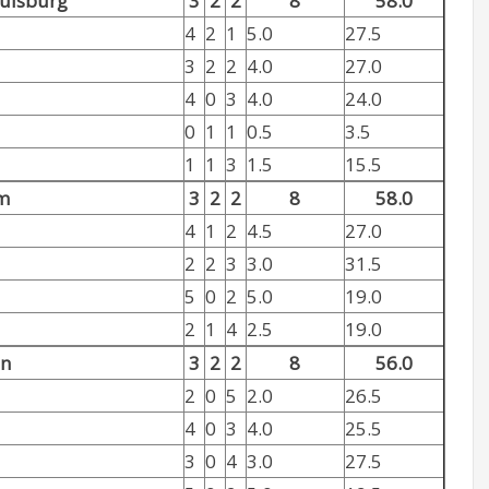
uisburg
3
2
2
8
58.0
4
2
1
5.0
27.5
3
2
2
4.0
27.0
4
0
3
4.0
24.0
0
1
1
0.5
3.5
1
1
3
1.5
15.5
m
3
2
2
8
58.0
4
1
2
4.5
27.0
2
2
3
3.0
31.5
5
0
2
5.0
19.0
2
1
4
2.5
19.0
en
3
2
2
8
56.0
2
0
5
2.0
26.5
4
0
3
4.0
25.5
3
0
4
3.0
27.5