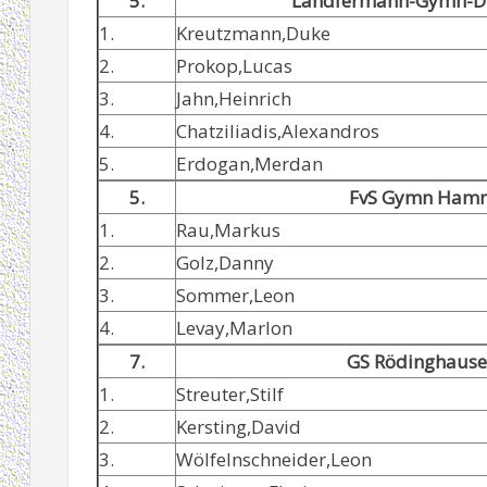
5.
Landfermann-Gymn-D
1.
Kreutzmann,Duke
2.
Prokop,Lucas
3.
Jahn,Heinrich
4.
Chatziliadis,Alexandros
5.
Erdogan,Merdan
5.
FvS Gymn Ham
1.
Rau,Markus
2.
Golz,Danny
3.
Sommer,Leon
4.
Levay,Marlon
7.
GS Rödinghaus
1.
Streuter,Stilf
2.
Kersting,David
3.
Wölfelnschneider,Leon