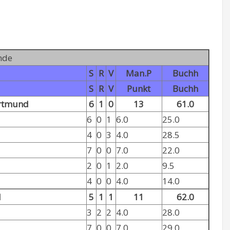
nde
S
R
V
Man.P
Buchh
S
R
V
Punkt
Buchh
rtmund
6
1
0
13
61.0
6
0
1
6.0
25.0
4
0
3
4.0
28.5
7
0
0
7.0
22.0
2
0
1
2.0
9.5
4
0
0
4.0
14.0
I
5
1
1
11
62.0
3
2
2
4.0
28.0
7
0
0
7.0
29.0