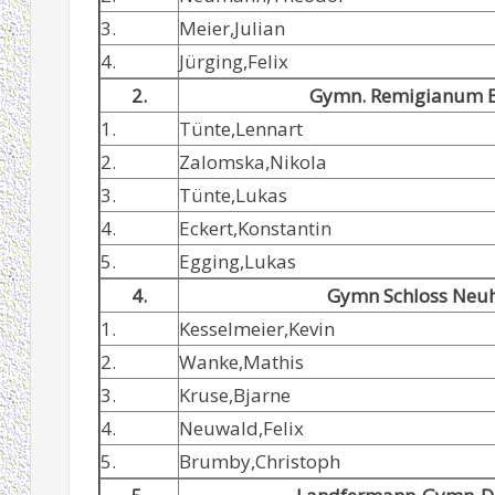
3.
Meier,Julian
4.
Jürging,Felix
2.
Gymn. Remigianum 
1.
Tünte,Lennart
2.
Zalomska,Nikola
3.
Tünte,Lukas
4.
Eckert,Konstantin
5.
Egging,Lukas
4.
Gymn Schloss Neu
1.
Kesselmeier,Kevin
2.
Wanke,Mathis
3.
Kruse,Bjarne
4.
Neuwald,Felix
5.
Brumby,Christoph