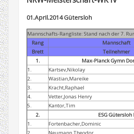
01.April.2014 Gütersloh
Mannschafts-Rangliste: Stand nach der 7. Ru
Rang
Mannschaft
Brett
Teilnehmer
1.
Max-Planck Gymn Do
1.
Kartsev,Nikolay
2.
Wastian,Mareike
3.
Kracht,Raphael
4.
Vetter,Jonas Henry
5.
Kantor,Tim
2.
ESG Gütersloh 
1.
Fortenbacher,Dominic
2.
Neumann,Theodor