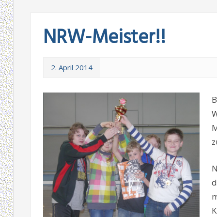
NRW-Meister!!
2. April 2014
B
W
M
z
N
d
m
K