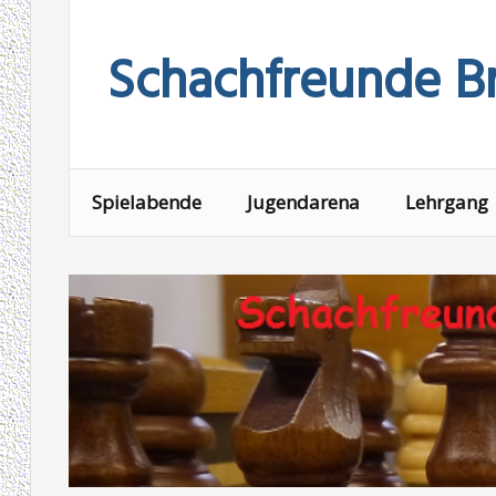
Skip
to
Schachfreunde Br
content
Spielabende
Jugendarena
Lehrgang