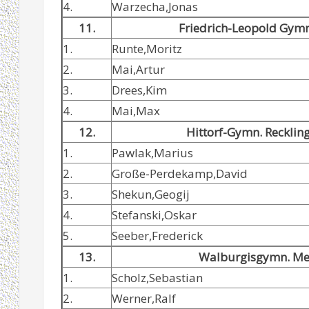
4.
Warzecha,Jonas
11.
Friedrich-Leopold Gym
1.
Runte,Moritz
2.
Mai,Artur
3.
Drees,Kim
4.
Mai,Max
12.
Hittorf-Gymn. Recklin
1.
Pawlak,Marius
2.
Große-Perdekamp,David
3.
Shekun,Geogij
4.
Stefanski,Oskar
5.
Seeber,Frederick
13.
Walburgisgymn. M
1.
Scholz,Sebastian
2.
Werner,Ralf